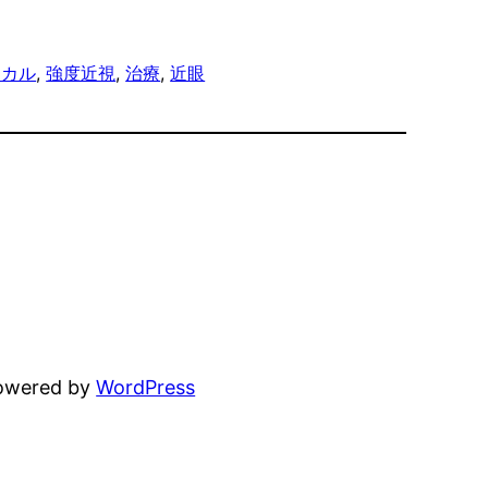
ィカル
, 
強度近視
, 
治療
, 
近眼
powered by
WordPress