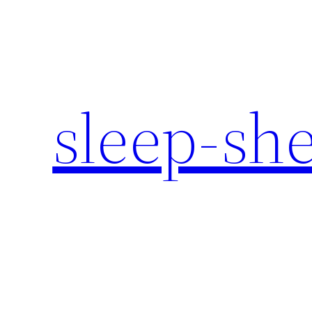
内
容
を
ス
キ
sleep-sh
ッ
プ