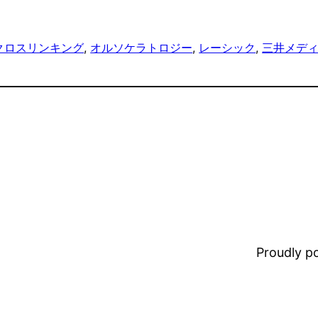
クロスリンキング
, 
オルソケラトロジー
, 
レーシック
, 
三井メデ
Proudly 