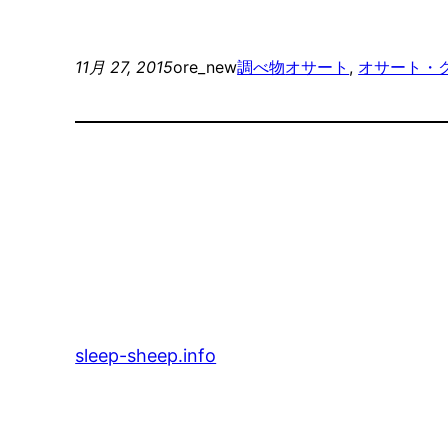
11月 27, 2015
ore_new
調べ物
オサート
, 
オサート・
sleep-sheep.info