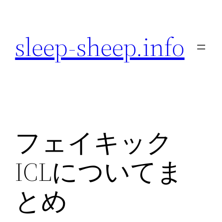
内
容
sleep-sheep.info
を
ス
キ
ッ
プ
フェイキック
ICLについてま
とめ