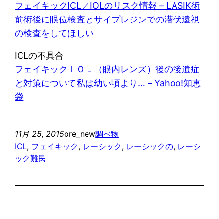
フェイキックICL／IOLのリスク情報 – LASIK術
前術後に眼位検査とサイプレジンでの潜伏遠視
の検査をしてほしい
ICLの不具合
フェイキックＩＯＬ（眼内レンズ）後の後遺症
と対策について私は幼い頃より… – Yahoo!知恵
袋
11月 25, 2015
ore_new
調べ物
ICL
, 
フェイキック
, 
レーシック
, 
レーシックの
, 
レーシ
ック難民