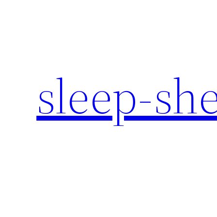
内
容
を
ス
キ
sleep-sh
ッ
プ