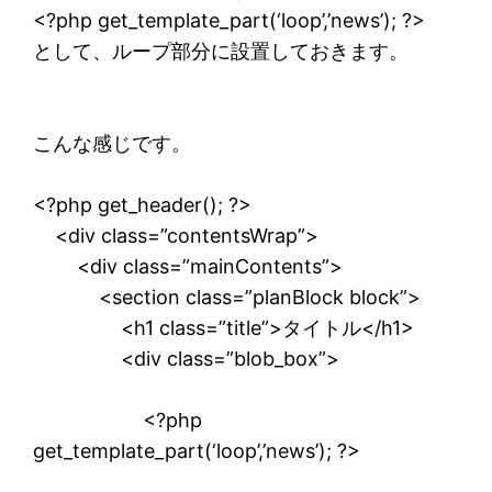
<?php get_template_part(‘loop’,’news’); ?>
として、ループ部分に設置しておきます。
こんな感じです。
<?php get_header(); ?>
<div class=”contentsWrap”>
<div class=”mainContents”>
<section class=”planBlock block”>
<h1 class=”title”>タイトル</h1>
<div class=”blob_box”>
<?php
get_template_part(‘loop’,’news’); ?>