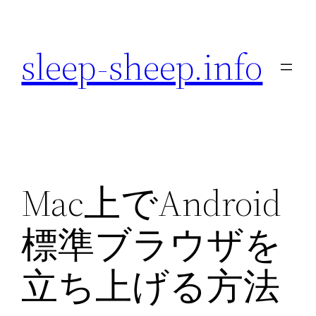
内
容
sleep-sheep.info
を
ス
キ
ッ
プ
Mac上でAndroid
標準ブラウザを
立ち上げる方法