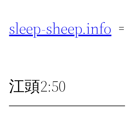
内
容
sleep-sheep.info
を
ス
キ
ッ
プ
江頭2:50