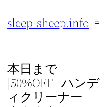
内
容
sleep-sheep.info
を
ス
キ
ッ
プ
本日まで
|50%OFF | ハンデ
ィクリーナー |