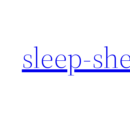
内
容
を
ス
キ
sleep-sh
ッ
プ