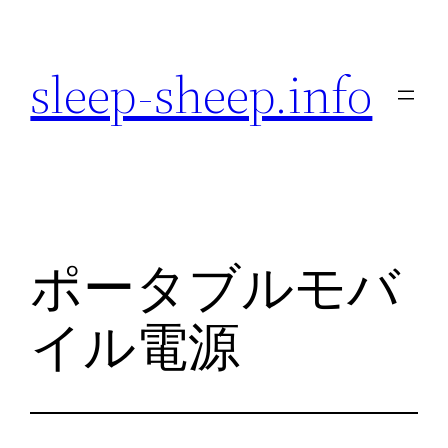
内
容
sleep-sheep.info
を
ス
キ
ッ
プ
ポータブルモバ
イル電源