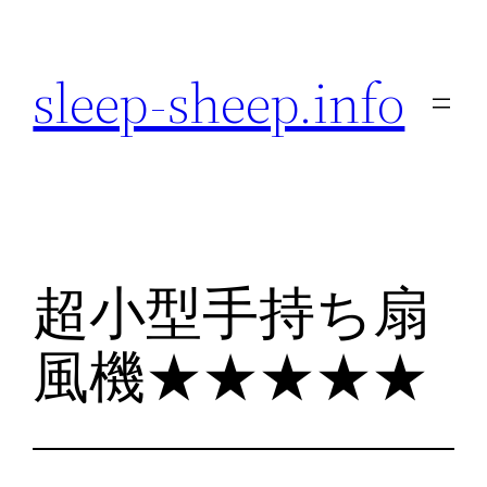
内
容
sleep-sheep.info
を
ス
キ
ッ
プ
超小型手持ち扇
風機★★★★★