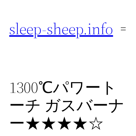
内
容
sleep-sheep.info
を
ス
キ
ッ
プ
1300℃パワート
ーチ ガスバーナ
ー★★★★☆