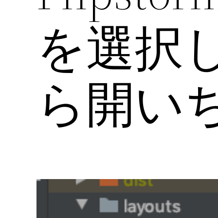
を選択
ら開い