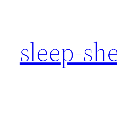
内
容
を
ス
キ
sleep-sh
ッ
プ