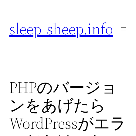
内
容
sleep-sheep.info
を
ス
キ
ッ
プ
PHPのバージョ
ンをあげたら
WordPressがエラ