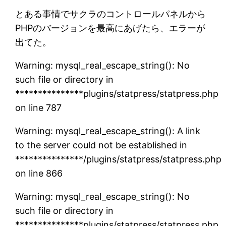
とある事情でサクラのコントロールパネルから
PHPのバージョンを最高にあげたら、エラーが
出てた。
Warning: mysql_real_escape_string(): No
such file or directory in
***************plugins/statpress/statpress.php
on line 787
Warning: mysql_real_escape_string(): A link
to the server could not be established in
***************/plugins/statpress/statpress.php
on line 866
Warning: mysql_real_escape_string(): No
such file or directory in
***************plugins/statpress/statpress.php