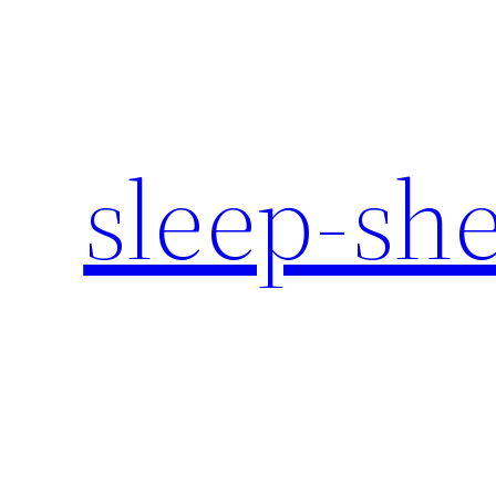
内
容
を
ス
キ
sleep-sh
ッ
プ