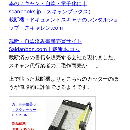
本のスキャン・自炊・電子化に｜
scanbooks.jp（スキャンブックス）
裁断機・ドキュメントスキャナのレンタルショ
ップ – スキャレン.com
裁断・自炊済み書籍売買サイト
Saidanbon.com｜裁断本.コム
裁断済みの書籍を販売する会社も現れました。
スキャン代行業者の二毛作商売か……。
上で貼った裁断機よりもこちらのカッターのほ
うが値段的に評価できるようです。
カール事務器 デ
ィスクカッター
DC-210N
新品価格
￥10,735
から