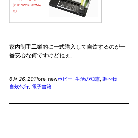
(2011/6/26 04:25時
点)
家内制手工業的に一式購入して自炊するのが一
番安心な何ですけどねぇ。
6月 26, 2011
ore_new
ホビー
, 
生活の知恵
, 
調べ物
自炊代行
, 
電子書籍