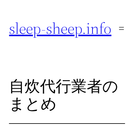
内
容
sleep-sheep.info
を
ス
キ
ッ
プ
自炊代行業者の
まとめ