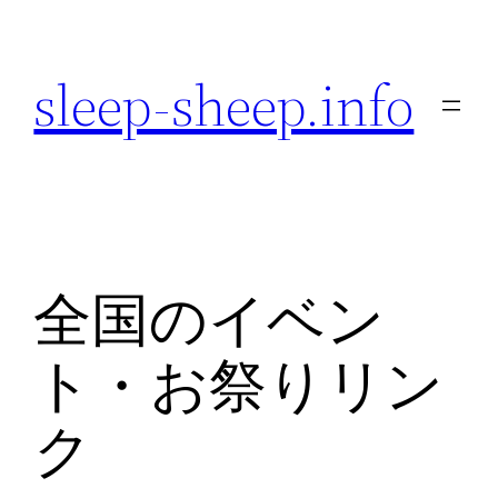
内
容
sleep-sheep.info
を
ス
キ
ッ
プ
全国のイベン
ト・お祭りリン
ク