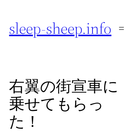
内
容
sleep-sheep.info
を
ス
キ
ッ
プ
右翼の街宣車に
乗せてもらっ
た！