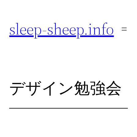
内
容
sleep-sheep.info
を
ス
キ
ッ
プ
デザイン勉強会