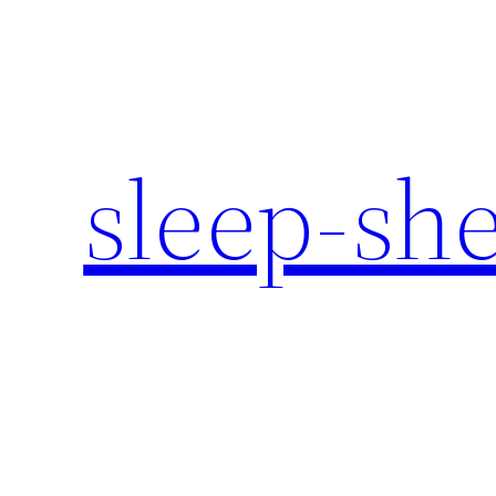
内
容
を
ス
キ
sleep-sh
ッ
プ