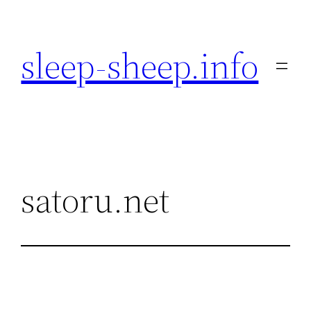
内
容
sleep-sheep.info
を
ス
キ
ッ
プ
satoru.net