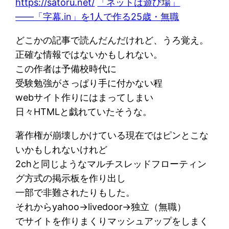
https://satoru.net/
「ネットは遊び場」
――「字幕.in」を1人で作る25歳・無職
どこかの記事で読んだんだけれど、うろ覚え。
正確な情報ではないかもしれない。
この作者は予備校時代に
受験勉強がさっぱり手に付かない程
webサイト作りにはまってしまい
日々HTMLと戯れていたそうな。
著作権が崩壊しかけている現在ではピンとこな
いかもしれないけれど
2chと同じようなマルチスレッドフローティン
グ方式の掲示板を作り出し
一部で非難されたりもした。
それからyahoo→livedoor→独立（無職）
でサイトを作りまくりマッシュアップをしまく