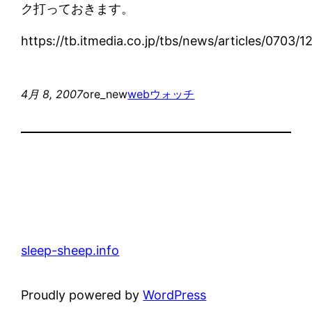
ク打っておきます。
https://tb.itmedia.co.jp/tbs/news/articles/0703/
4月 8, 2007
ore_new
webウォッチ
sleep-sheep.info
Proudly powered by
WordPress